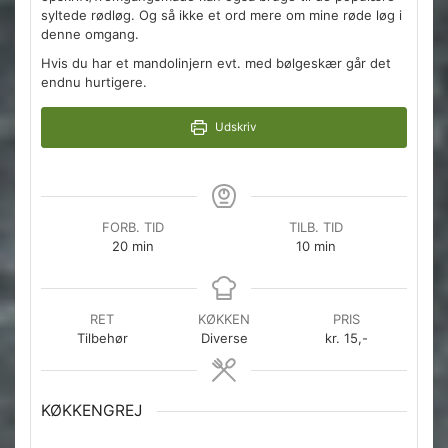
syltede rødløg. Og så ikke et ord mere om mine røde løg i
denne omgang.
Hvis du har et mandolinjern evt. med bølgeskær går det
endnu hurtigere.
Udskriv
FORB. TID
TILB. TID
minutter
minutter
20
min
10
min
RET
KØKKEN
PRIS
Tilbehør
Diverse
kr. 15,-
KØKKENGREJ