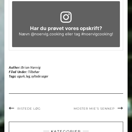
Har du prøvet vores opskrift?
Nævn
@noervig.cooking
eller tag
#noervigcooking
!
Author:
Brian Nørvig
Filed Under:
Tilbehør
Tags:
agurk
,
løg
,
syltede sager
RISTEDE LØG
MOSTER MIE’S SENNEP
KATEGORIER