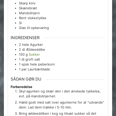
Skarp kniv
Skærebræt
Mandolinjern
Rent viskestykke
Si
Glas til opbevaring
INGREDIENSER
2
hele
Agurker
2
dl
Æbleeddike
150
g
Sukker
1
dl
groft salt
1
spsk
hele peberkorn
1
par
Laurbærblade
SÅDAN GØR DU
Forberedelse
Skyl agurken og skær den i den ønskede tykkelse,
evt. på mandolinjernet.
Hæld godt med salt over agurkerne for at "udvande"
dem. Lad dem trække i 5-10 min.
Bring æbleeddiken i kog og tilsæt sukker så det