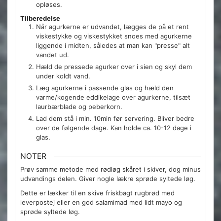
opløses.
Tilberedelse
Når agurkerne er udvandet, lægges de på et rent
viskestykke og viskestykket snoes med agurkerne
liggende i midten, således at man kan "presse" alt
vandet ud.
Hæld de pressede agurker over i sien og skyl dem
under koldt vand.
Læg agurkerne i passende glas og hæld den
varme/kogende eddikelage over agurkerne, tilsæt
laurbærblade og peberkorn.
Lad dem stå i min. 10min før servering. Bliver bedre
over de følgende dage. Kan holde ca. 10-12 dage i
glas.
NOTER
Prøv samme metode med rødløg skåret i skiver, dog minus
udvandings delen. Giver nogle lækre sprøde syltede løg.
Dette er lækker til en skive friskbagt rugbrød med
leverpostej eller en god salamimad med lidt mayo og
sprøde syltede løg.