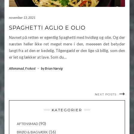
november 13, 2021
SPAGHETTI AGLIO E OLIO
Navnet på retten er egentlig Spaghetti med hvidløg og olie. Og der
næsten heller ikke ret meget mere i den, meeeeen det betyder
langt fra at den er kedelig. Tilgengæld er den lige så billig, som den
er let og lækker at lave. Som du…
Aftensmad
,
Frokost
-
by
Brian Nørvig
NEXT POSTS
KATEGORIER
(90)
AFTENSMAD
(16)
BRØD & BAGVÆRK