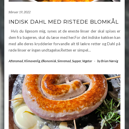
februar 19, 2022
INDISK DAHL MED RISTEDE BLOMKÅL
Hvis du ligesom mig, synes at de eneste linser der skal spises er
dem fra bageren, skal du læse med her.For det indiske køkken kan
med alle deres krydderier forvandle alt til lækre retter og Dahl på
røde linser er ingen undtagelse.Retten er simpel…
Aftensmad
,
Klimavenlig
,
Økonomisk
,
Simremad
,
Supper
,
Vegetar
-
by
Brian Nørvig