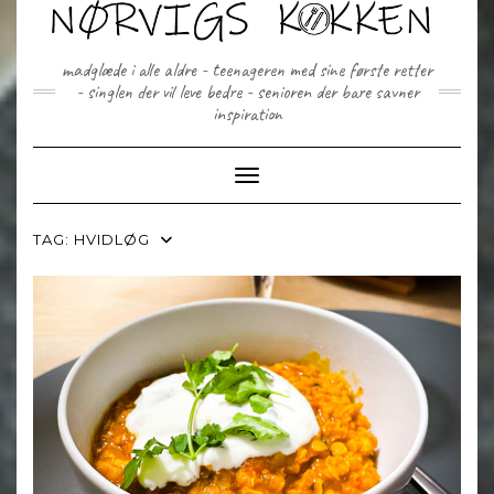
Skip
to
content
madglæde i alle aldre - teenageren med sine første retter
- singlen der vil leve bedre - senioren der bare savner
inspiration
Toggle Navigation
TAG:
HVIDLØG