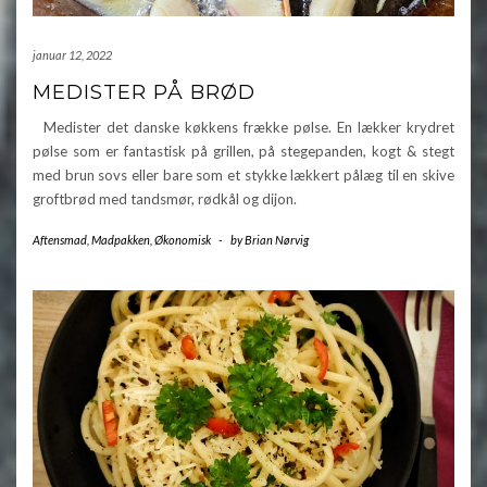
januar 12, 2022
MEDISTER PÅ BRØD
Medister det danske køkkens frække pølse. En lækker krydret
pølse som er fantastisk på grillen, på stegepanden, kogt & stegt
med brun sovs eller bare som et stykke lækkert pålæg til en skive
groftbrød med tandsmør, rødkål og dijon.
Aftensmad
,
Madpakken
,
Økonomisk
-
by
Brian Nørvig