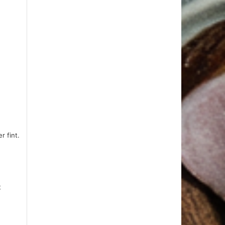
r fint.
t