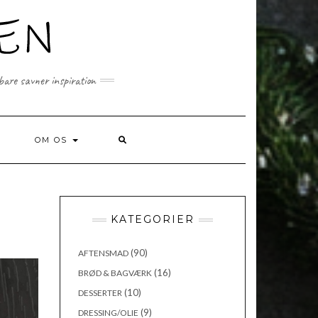
 bare savner inspiration
SEARCH
OM OS
HERE
KATEGORIER
(90)
AFTENSMAD
(16)
BRØD & BAGVÆRK
(10)
DESSERTER
(9)
DRESSING/OLIE