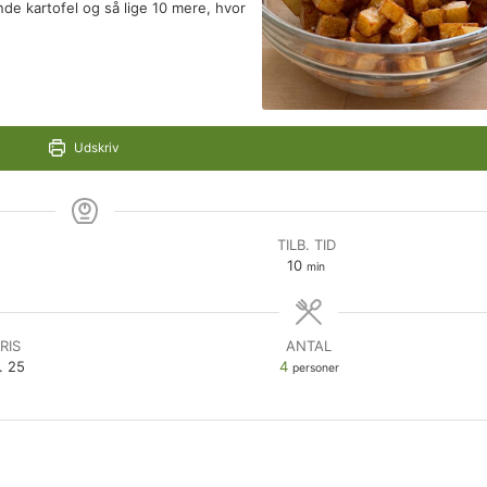
ende kartofel og så lige 10 mere, hvor
Udskriv
TILB. TID
minutter
10
min
RIS
ANTAL
. 25
4
personer