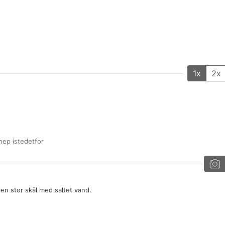
1x
2x
nnep istedetfor
en stor skål med saltet vand.