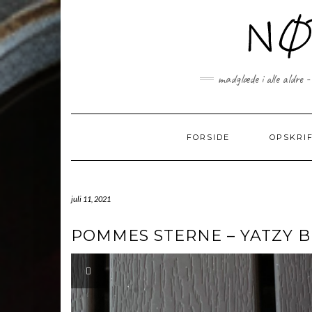
Skip
to
content
madglæde i alle aldre -
FORSIDE
OPSKRI
juli 11, 2021
POMMES STERNE – YATZY B