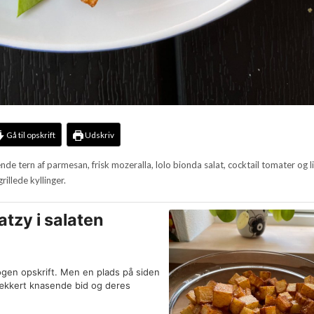
Gå til opskrift
Udskriv
de tern af parmesan, frisk mozeralla, lolo bionda salat, cocktail tomater og l
illede kyllinger.
tzy i salaten
nogen opskrift. Men en plads på siden
 lækkert knasende bid og deres