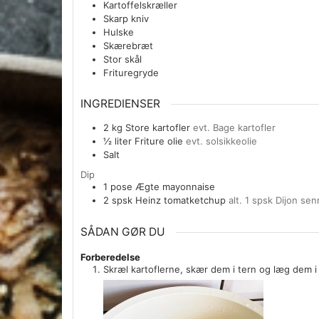
Kartoffelskræller
Skarp kniv
Hulske
Skærebræt
Stor skål
Frituregryde
INGREDIENSER
2
kg
Store kartofler
evt. Bage kartofler
½
liter
Friture olie
evt. solsikkeolie
Salt
Dip
1
pose
Ægte mayonnaise
2
spsk
Heinz tomatketchup
alt. 1 spsk Dijon se
SÅDAN GØR DU
Forberedelse
Skræl kartoflerne, skær dem i tern og læg dem i 