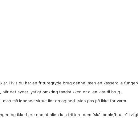
 klar. Hvis du har en frituregryde brug denne, men en kasserolle fungere
 når det syder lystigt omkring tandstikken er olien klar til brug.
en, man må løbende skrue lidt op og ned. Men pas på ikke for varm.
 og ikke flere end at olien kan frittere dem "skål boble/bruse" livlig