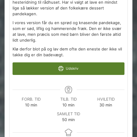
hesteridning til rådhuset. Har vi valgt at lave en mindst
lige så lækker version af den folkekære dessert
pandekagen.
I vores version får du en sprød og knasende pandekage,
som er sød, liflig og hammerende fræk. Den er ikke svær
at lave, men præcis som med børn bliver den første altid
lidt underlig.
Klø derfor blot på og lav dem ofte den eneste der ikke vil
takke dig er din badevægt.
Udskriv
FORB. TID
TILB. TID
HVILETID
minutter
minutter
minutter
10
min
10
min
30
min
SAMLET TID
minutter
50
min