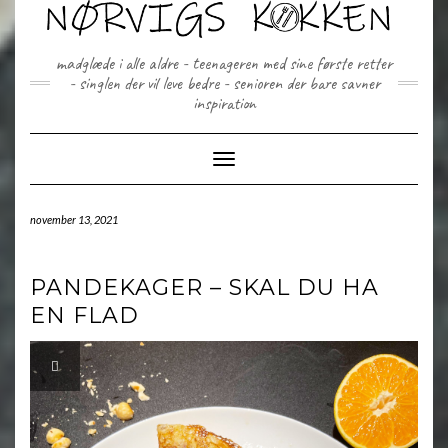
Skip
to
content
madglæde i alle aldre - teenageren med sine første retter
- singlen der vil leve bedre - senioren der bare savner
inspiration
Toggle Navigation
november 13, 2021
PANDEKAGER – SKAL DU HA
EN FLAD