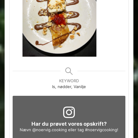
KEYWORD
Is, nødder, Vanilje
Har du prøvet vores opskrift?
Nævn
@noervig.cooking
eller tag
#noervigcooking
!