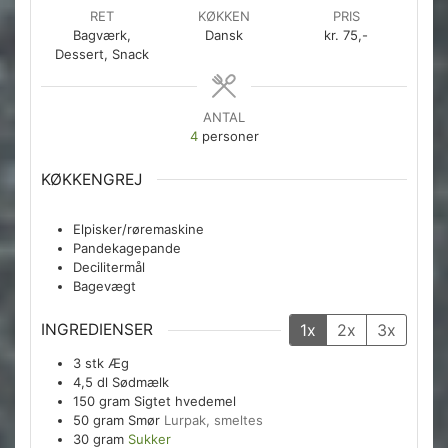
RET
KØKKEN
PRIS
Bagværk,
Dansk
kr. 75,-
Dessert, Snack
ANTAL
4
personer
KØKKENGREJ
Elpisker/røremaskine
Pandekagepande
Decilitermål
Bagevægt
INGREDIENSER
1x
2x
3x
3
stk
Æg
4,5
dl
Sødmælk
150
gram
Sigtet hvedemel
50
gram
Smør
Lurpak, smeltes
30
gram
Sukker