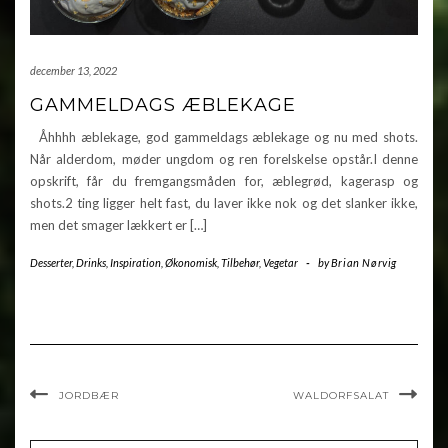
december 13, 2022
GAMMELDAGS ÆBLEKAGE
Åhhhh æblekage, god gammeldags æblekage og nu med shots.
Når alderdom, møder ungdom og ren forelskelse opstår.I denne
opskrift, får du fremgangsmåden for, æblegrød, kagerasp og
shots.2 ting ligger helt fast, du laver ikke nok og det slanker ikke,
men det smager lækkert er […]
Desserter
,
Drinks
,
Inspiration
,
Økonomisk
,
Tilbehør
,
Vegetar
-
by
Brian Nørvig
JORDBÆR
WALDORFSALAT