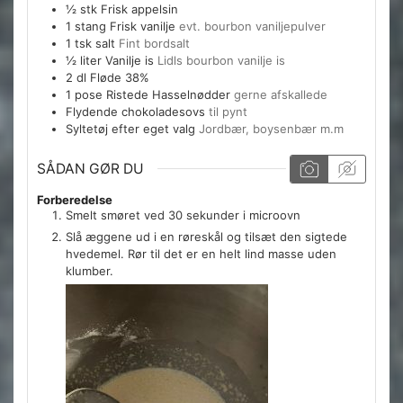
½
stk
Frisk appelsin
1
stang
Frisk vanilje
evt. bourbon vaniljepulver
1
tsk
salt
Fint bordsalt
½
liter
Vanilje is
Lidls bourbon vanilje is
2
dl
Fløde 38%
1
pose
Ristede Hasselnødder
gerne afskallede
Flydende chokoladesovs
til pynt
Syltetøj efter eget valg
Jordbær, boysenbær m.m
SÅDAN GØR DU
Forberedelse
Smelt smøret ved 30 sekunder i microovn
Slå æggene ud i en røreskål og tilsæt den sigtede
hvedemel. Rør til det er en helt lind masse uden
klumber.