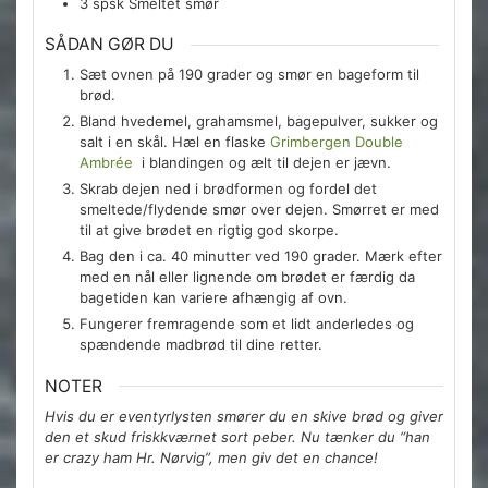
3
spsk
Smeltet smør
SÅDAN GØR DU
Sæt ovnen på 190 grader og smør en bageform til
brød.
Bland hvedemel, grahamsmel, bagepulver, sukker og
salt i en skål. Hæl en flaske
Grimbergen Double
Ambrée
i blandingen og ælt til dejen er jævn.
Skrab dejen ned i brødformen og fordel det
smeltede/flydende smør over dejen. Smørret er med
til at give brødet en rigtig god skorpe.
Bag den i ca. 40 minutter ved 190 grader. Mærk efter
med en nål eller lignende om brødet er færdig da
bagetiden kan variere afhængig af ovn.
Fungerer fremragende som et lidt anderledes og
spændende madbrød til dine retter.
NOTER
Hvis du er eventyrlysten smører du en skive brød og giver
den et skud friskkværnet sort peber. Nu tænker du “han
er crazy ham Hr. Nørvig”, men giv det en chance!