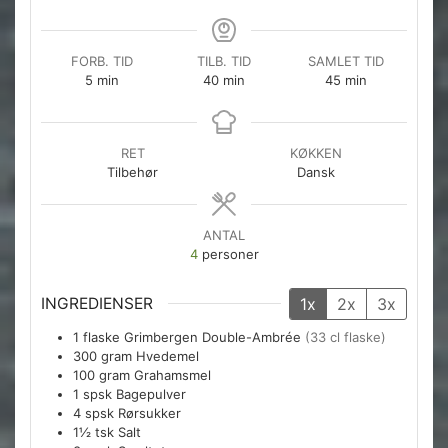
FORB. TID
TILB. TID
SAMLET TID
minutter
minutter
minutter
5
min
40
min
45
min
RET
KØKKEN
Tilbehør
Dansk
ANTAL
4
personer
INGREDIENSER
1x
2x
3x
1
flaske
Grimbergen Double-Ambrée
(33 cl flaske)
300
gram
Hvedemel
100
gram
Grahamsmel
1
spsk
Bagepulver
4
spsk
Rørsukker
1½
tsk
Salt