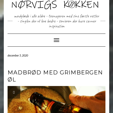
Skip
to
content
madglæde i alle aldre - teenageren med sine første retter
- singlen der vil leve bedre - senioren der bare savner
inspiration
Toggle Navigation
december 5, 2020
MADBRØD MED GRIMBERGEN
ØL