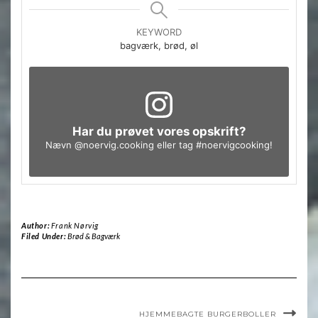
KEYWORD
bagværk, brød, øl
Har du prøvet vores opskrift?
Nævn
@noervig.cooking
eller tag
#noervigcooking
!
Author:
Frank Nørvig
Filed Under:
Brød & Bagværk
HJEMMEBAGTE BURGERBOLLER