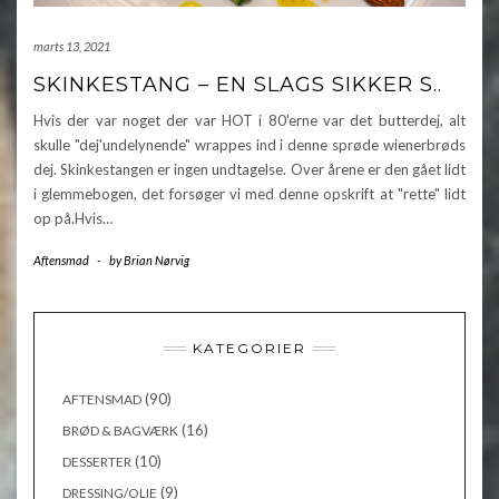
marts 13, 2021
SKINKESTANG – EN SLAGS SIKKER S..
Hvis der var noget der var HOT i 80'erne var det butterdej, alt
skulle "dej'undelynende" wrappes ind i denne sprøde wienerbrøds
dej. Skinkestangen er ingen undtagelse. Over årene er den gået lidt
i glemmebogen, det forsøger vi med denne opskrift at "rette" lidt
op på.Hvis…
Aftensmad
-
by
Brian Nørvig
KATEGORIER
(90)
AFTENSMAD
(16)
BRØD & BAGVÆRK
(10)
DESSERTER
(9)
DRESSING/OLIE