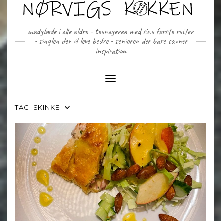
Skip
to
content
madglæde i alle aldre - teenageren med sine første retter
- singlen der vil leve bedre - senioren der bare savner
inspiration
Toggle Navigation
TAG:
SKINKE