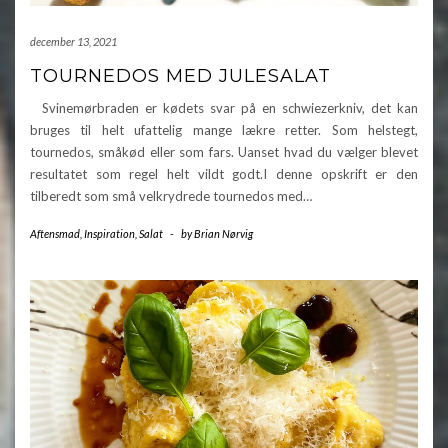
december 13, 2021
TOURNEDOS MED JULESALAT
Svinemørbraden er kødets svar på en schwiezerkniv, det kan
bruges til helt ufattelig mange lækre retter. Som helstegt,
tournedos, småkød eller som fars. Uanset hvad du vælger blevet
resultatet som regel helt vildt godt.I denne opskrift er den
tilberedt som små velkrydrede tournedos med…
Aftensmad
,
Inspiration
,
Salat
-
by
Brian Nørvig