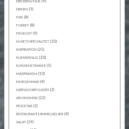
(9)
DRESSING/OLIE
(3)
DRINKS
(8)
FISK
(8)
FORRET
(9)
FROKOST
(20)
HUSETS SPECIALITET
(25)
INSPIRATION
(20)
KLIMAVENLIG
(5)
KOKKENS TANKER
(10)
MADPAKKEN
(4)
MORGENMAD
(2)
NØRVIGS BRYGGERS
(22)
ØKONOMISK
(2)
PESCETAR
(4)
RESTAURANTS ANMELDELSER
(19)
SALAT