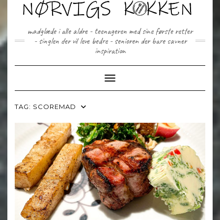
Skip
to
content
madglæde i alle aldre - teenageren med sine første retter
- singlen der vil leve bedre - senioren der bare savner
inspiration
Toggle Navigation
TAG:
SCOREMAD