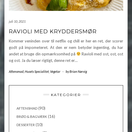
juli 10, 2021
RAVIOLI MED KRYDDERSMØR
Kommer veninden over til netflix og chill er her en ret, der scorer
godt på impometeret. At den er nem betyder ingenting, du har
andet at bruge din opmærksomhed på
Ravioli med ost, ost, ost
og ost. Ja du læser rigtigt, denne ret er…
Aftensmad
,
Husets Specialitet
,
Vegetar
-
by
Brian Nørvig
KATEGORIER
(90)
AFTENSMAD
(16)
BRØD & BAGVÆRK
(10)
DESSERTER