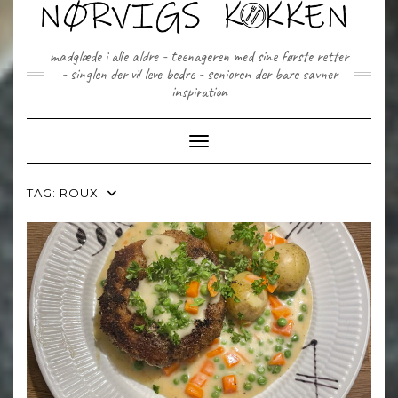
Skip
to
content
madglæde i alle aldre - teenageren med sine første retter
- singlen der vil leve bedre - senioren der bare savner
inspiration
Toggle Navigation
TAG:
ROUX