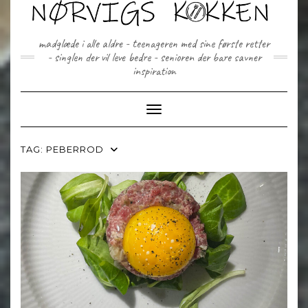
Skip
to
content
madglæde i alle aldre - teenageren med sine første retter
- singlen der vil leve bedre - senioren der bare savner
inspiration
Toggle Navigation
TAG:
PEBERROD