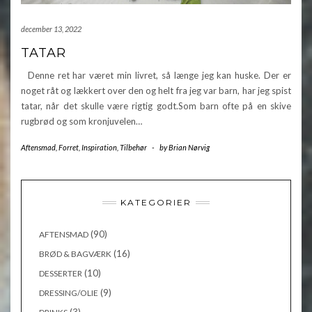
december 13, 2022
TATAR
Denne ret har været min livret, så længe jeg kan huske. Der er
noget råt og lækkert over den og helt fra jeg var barn, har jeg spist
tatar, når det skulle være rigtig godt.Som barn ofte på en skive
rugbrød og som kronjuvelen…
Aftensmad
,
Forret
,
Inspiration
,
Tilbehør
-
by
Brian Nørvig
KATEGORIER
(90)
AFTENSMAD
(16)
BRØD & BAGVÆRK
(10)
DESSERTER
(9)
DRESSING/OLIE