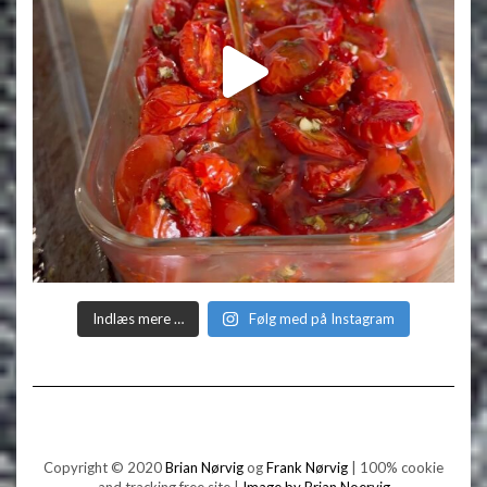
Indlæs mere …
Følg med på Instagram
Copyright © 2020
Brian Nørvig
og
Frank Nørvig
| 100% cookie