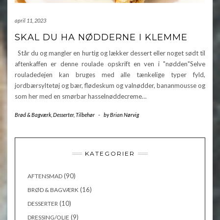
april 11, 2023
SKAL DU HA NØDDERNE I KLEMME
Står du og mangler en hurtig og lækker dessert eller noget sødt til
aftenkaffen er denne roulade opskrift en ven i "nødden"Selve
rouladedejen kan bruges med alle tænkelige typer fyld,
jordbærsyltetøj og bær, flødeskum og valnødder, bananmousse og
som her med en smørbar hasselnøddecreme…
Brød & Bagværk
,
Desserter
,
Tilbehør
-
by
Brian Nørvig
KATEGORIER
(90)
AFTENSMAD
(16)
BRØD & BAGVÆRK
(10)
DESSERTER
(9)
DRESSING/OLIE