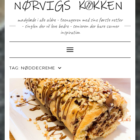
Skip
to
content
madglæde i alle aldre - teenageren med sine første retter
- singlen der vil leve bedre - senioren der bare savner
inspiration
Toggle Navigation
TAG:
NØDDECREME