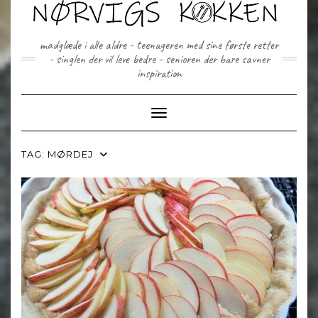
Skip
to
content
madglæde i alle aldre - teenageren med sine første retter
- singlen der vil leve bedre - senioren der bare savner
inspiration
Toggle Navigation
TAG:
MØRDEJ