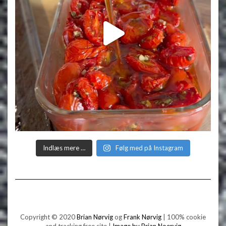
Indlæs mere …
Følg med på Instagram
Copyright © 2020
Brian Nørvig
og
Frank Nørvig
| 100% cookie