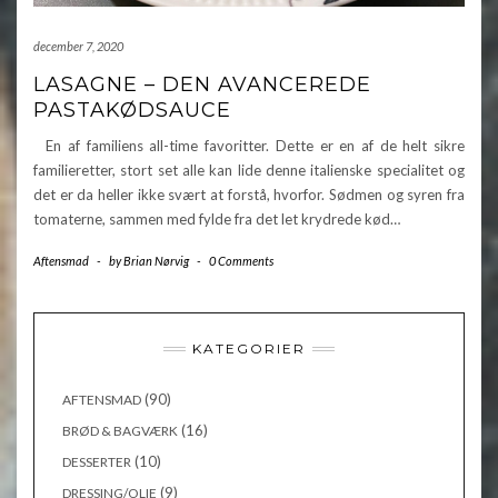
december 7, 2020
LASAGNE – DEN AVANCEREDE
PASTAKØDSAUCE
En af familiens all-time favoritter. Dette er en af de helt sikre
familieretter, stort set alle kan lide denne italienske specialitet og
det er da heller ikke svært at forstå, hvorfor. Sødmen og syren fra
tomaterne, sammen med fylde fra det let krydrede kød…
Aftensmad
-
by
Brian Nørvig
-
0 Comments
KATEGORIER
(90)
AFTENSMAD
(16)
BRØD & BAGVÆRK
(10)
DESSERTER
(9)
DRESSING/OLIE