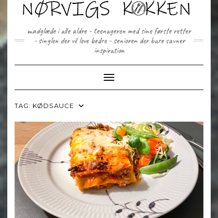
Skip
to
content
madglæde i alle aldre - teenageren med sine første retter
- singlen der vil leve bedre - senioren der bare savner
inspiration
Toggle Navigation
TAG:
KØDSAUCE