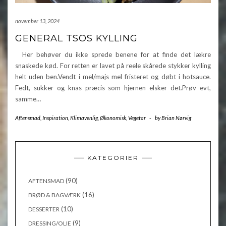
november 13, 2024
GENERAL TSOS KYLLING
Her behøver du ikke sprede benene for at finde det lækre
snaskede kød. For retten er lavet på reele skårede stykker kylling
helt uden ben.Vendt i mel/majs mel fristeret og døbt i hotsauce.
Fedt, sukker og knas præcis som hjernen elsker det.Prøv evt,
samme…
Aftensmad
,
Inspiration
,
Klimavenlig
,
Økonomisk
,
Vegetar
-
by
Brian Nørvig
KATEGORIER
(90)
AFTENSMAD
(16)
BRØD & BAGVÆRK
(10)
DESSERTER
(9)
DRESSING/OLIE