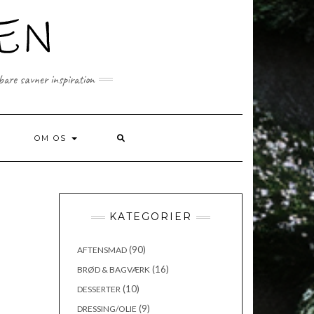
 bare savner inspiration
SEARCH
OM OS
HERE
KATEGORIER
(90)
AFTENSMAD
(16)
BRØD & BAGVÆRK
(10)
DESSERTER
(9)
DRESSING/OLIE