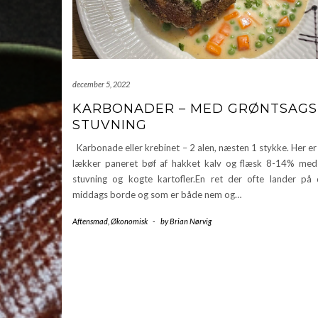
december 5, 2022
KARBONADER – MED GRØNTSAGS
STUVNING
Karbonade eller krebinet – 2 alen, næsten 1 stykke. Her er
lækker paneret bøf af hakket kalv og flæsk 8-14% med
stuvning og kogte kartofler.En ret der ofte lander på
middags borde og som er både nem og…
Aftensmad
,
Økonomisk
-
by
Brian Nørvig