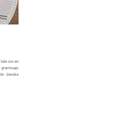
 tale om en
 grøntsags
 de danske