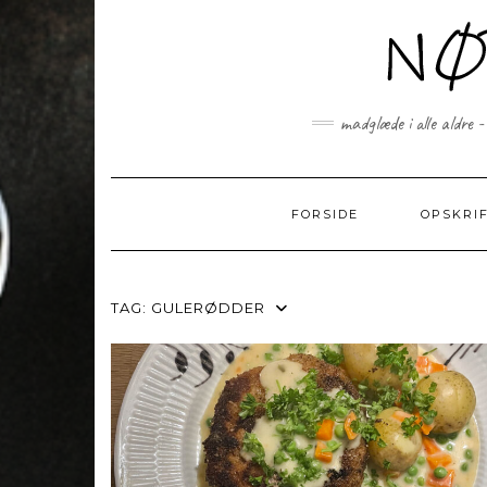
Skip
to
content
madglæde i alle aldre -
FORSIDE
OPSKRI
TAG:
GULERØDDER