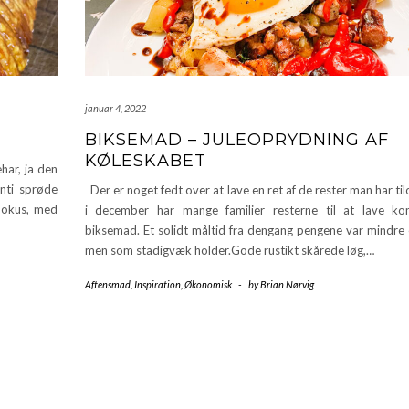
januar 4, 2022
BIKSEMAD – JULEOPRYDNING AF
KØLESKABET
har, ja den
nti sprøde
Der er noget fedt over at lave en ret af de rester man har ti
 pokus, med
i december har mange familier resterne til at lave ko
biksemad. Et solidt måltid fra dengang pengene var mindre 
men som stadigvæk holder.Gode rustikt skårede løg,…
Aftensmad
,
Inspiration
,
Økonomisk
-
by
Brian Nørvig