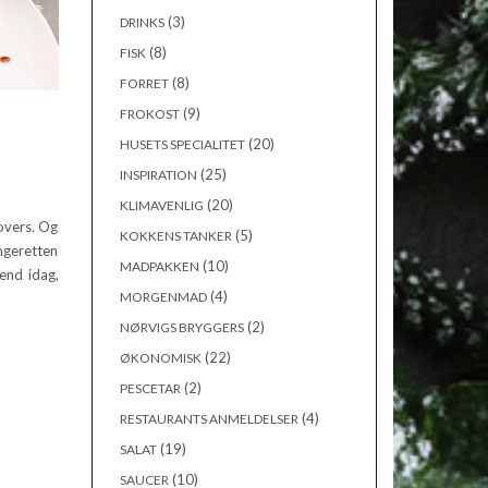
(3)
DRINKS
(8)
FISK
(8)
FORRET
(9)
FROKOST
(20)
HUSETS SPECIALITET
(25)
INSPIRATION
(20)
KLIMAVENLIG
lovers. Og
(5)
KOKKENS TANKER
ngeretten
(10)
MADPAKKEN
end idag,
(4)
MORGENMAD
(2)
NØRVIGS BRYGGERS
(22)
ØKONOMISK
(2)
PESCETAR
(4)
RESTAURANTS ANMELDELSER
(19)
SALAT
(10)
SAUCER