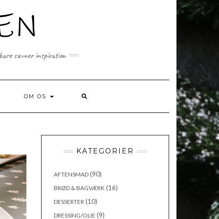
 bare savner inspiration
SEARCH
OM OS
HERE
KATEGORIER
(90)
AFTENSMAD
(16)
BRØD & BAGVÆRK
(10)
DESSERTER
(9)
DRESSING/OLIE