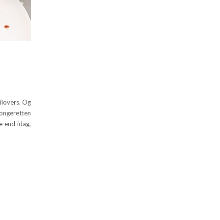
ilovers. Og
ongeretten
e end idag,