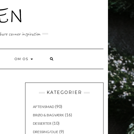
 bare savner inspiration
SEARCH
OM OS
HERE
KATEGORIER
(90)
AFTENSMAD
(16)
BRØD & BAGVÆRK
(10)
DESSERTER
(9)
DRESSING/OLIE